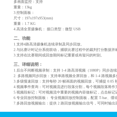
多画面监控：支持
重量：13kg
3.控制面板：
尺寸：197x197x953(mm)
重量：1.7 KG
4.高清全景摄像机： 接口类型：微型 USB
二、功能
1.支持4路高清摄像机连续录制及同步回放。
2.与比赛计时记分系统联动，捕获比赛过程中的裁判打分数据并
3.支持在比赛期间或回放期间标记重要或有疑问的时刻。
三、详细说明：
1.后台不间断视频录制：支持 1-4 路高清视频（1080P）同
2. 多路视频同步回放：支持单路视频全屏回放，和 1-4 路视频
3.多级慢速回放：支持每秒 20 帧画面的视频回放，可捕捉 0.0
4.视频事件查询：可对视频流进行段落分割，每个视频段落将作
5.视频段标记：可对视频流中重要的视频内容做标记，点击标记
6.专业回放控制面板： 专业视频回放控制面板，配置 T-bar
7.多路回放视频输出：提供 2 路回放视频输出信号，可同时输出回